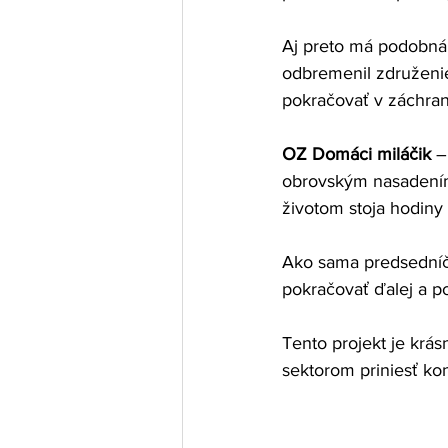
Aj preto má podobná
odbremenil združenie
pokračovať v záchrane
OZ Domáci miláčik 
–
obrovským nasadení
životom stoja hodiny
Ako sama predsedníčk
pokračovať ďalej a p
Tento projekt je krá
sektorom priniesť k