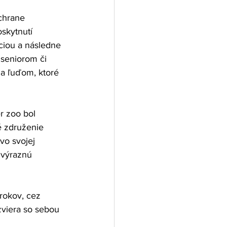
chrane 
skytnutí 
ciou a následne 
 seniorom či 
a ľuďom, ktoré 
r zoo bol 
é združenie 
o svojej 
 výraznú 
rokov, cez 
viera so sebou 