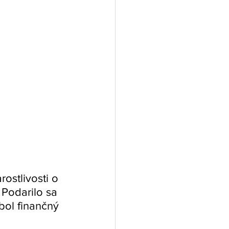
ostlivosti o 
 Podarilo sa 
bol finančný 