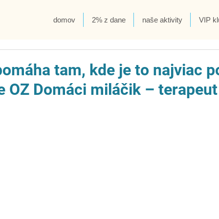
domov
2% z dane
naše aktivity
VIP kl
omáha tam, kde je to najviac p
e OZ Domáci miláčik – terapeut