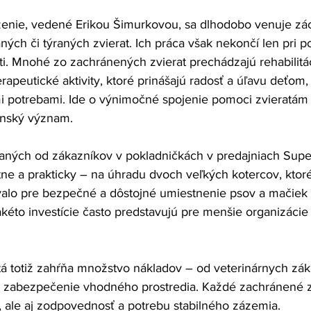
ženie, vedené Erikou Šimurkovou, sa dlhodobo venuje zá
ch či týraných zvierat. Ich práca však nekončí len pri po
sti. Mnohé zo zachránených zvierat prechádzajú rehabilitá
rapeutické aktivity, ktoré prinášajú radosť a úľavu deťom,
 potrebami. Ide o výnimočné spojenie pomoci zvieratám 
enský význam.
eraných od zákazníkov v pokladničkách v predajniach Supe
tne a prakticky – na úhradu dvoch veľkých kotercov, ktor
lo pre bezpečné a dôstojné umiestnenie psov a mačiek v
 takéto investície často predstavujú pre menšie organizácie
atá totiž zahŕňa množstvo nákladov – od veterinárnych zák
o zabezpečenie vhodného prostredia. Každé zachránené z
h, ale aj zodpovednosť a potrebu stabilného zázemia.