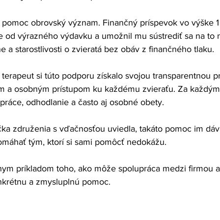
 pomoc obrovský význam. Finančný príspevok vo výške 1
 od výrazného výdavku a umožnil mu sústrediť sa na to na
 a starostlivosti o zvieratá bez obáv z finančného tlaku.
 terapeut si túto podporu získalo svojou transparentnou p
m a osobným prístupom ku každému zvieraťu. Za každý
 práce, odhodlanie a často aj osobné obety.
a združenia s vďačnosťou uviedla, takáto pomoc im dáva
omáhať tým, ktorí si sami pomôcť nedokážu.
snym príkladom toho, ako môže spolupráca medzi firmou 
onkrétnu a zmysluplnú pomoc.