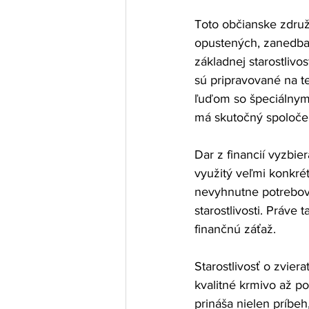
Toto občianske zdru
opustených, zanedbaný
základnej starostlivo
sú pripravované na te
ľuďom so špeciálnymi
má skutočný spoloč
Dar z financií vyzbi
využitý veľmi konkré
nevyhnutne potrebova
starostlivosti. Práve
finančnú záťaž.
Starostlivosť o zvier
kvalitné krmivo až p
prináša nielen príbe