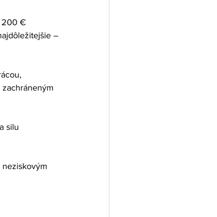
 200 € 
jdôležitejšie – 
rácou, 
m zachráneným 
 silu 
a neziskovým 