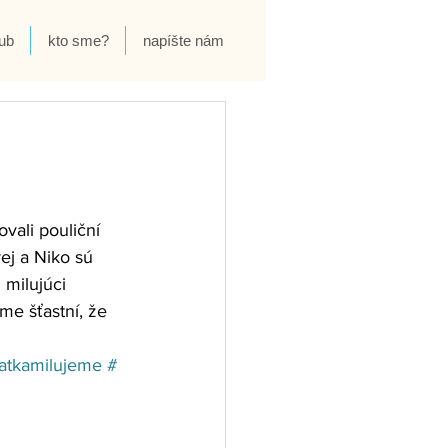
ub
kto sme?
napíšte nám
vali pouliční 
rej a Niko sú 
 milujúci 
me šťastní, že 
atkamilujeme
#