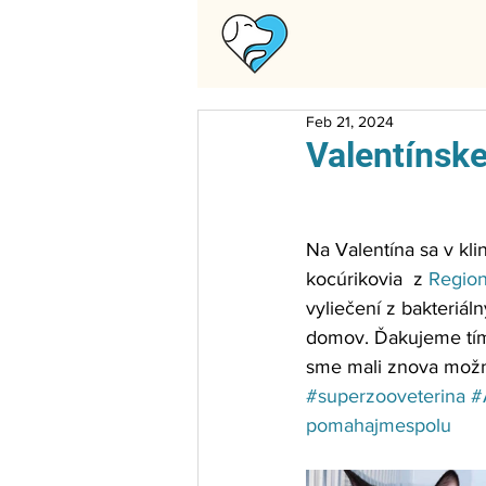
Feb 21, 2024
Valentínske
Na Valentína sa v klin
kocúrikovia  z 
Region
vyliečení z bakteriáln
domov. Ďakujeme tímu 
sme mali znova možnos
#superzooveterina
#
pomahajmespolu