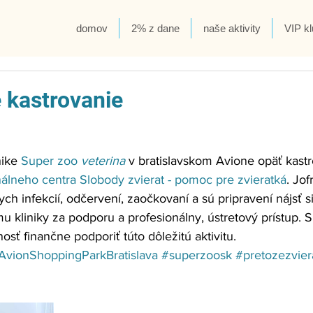
domov
2% z dane
naše aktivity
VIP kl
 kastrovanie
ike 
Super zoo 
veterina
 v bratislavskom Avione opäť kastro
álneho centra Slobody zvierat - pomoc pre zvieratká
. Jof
ych infekcií, odčervení, zaočkovaní a sú pripravení nájsť si
kliniky za podporu a profesionálny, ústretový prístup. S
ť finančne podporiť túto dôležitú aktivitu. 
AvionShoppingParkBratislava
#superzoosk
#pretozezvier