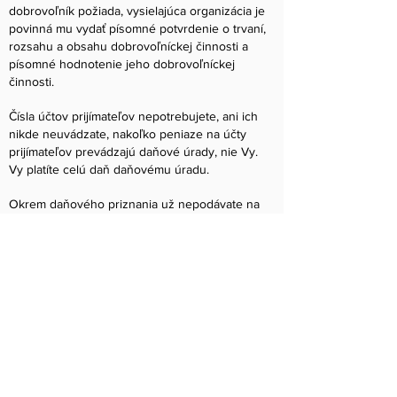
dobrovoľník požiada, vysielajúca organizácia je
povinná mu vydať písomné potvrdenie o trvaní,
rozsahu a obsahu dobrovoľníckej činnosti a
písomné hodnotenie jeho dobrovoľníckej
činnosti.
Čísla účtov prijímateľov nepotrebujete, ani ich
nikde neuvádzate, nakoľko peniaze na účty
prijímateľov prevádzajú daňové úrady, nie Vy.
Vy platíte celú daň daňovému úradu.
Okrem daňového priznania už nepodávate na
poukázanie 2% z dane žiadne iné tlačivo, čiže
ani samotné tlačivo Vyhlásenia pre fyzické
osoby už nepodávate.
IČO prijímateľa sa do kolónok vypisuje sprava
Zdroj:
www.rozhodni.sk