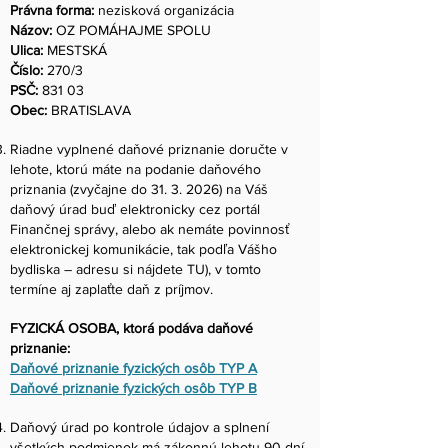
Právna forma:
nezisková organizácia
Názov:
OZ POMÁHAJME SPOLU
Ulica:
MESTSKÁ
Číslo:
270/3
PSČ:
831 03
Obec:
BRATISLAVA
Riadne vyplnené daňové priznanie doručte v
lehote, ktorú máte na podanie daňového
priznania (zvyčajne do
31. 3. 2026)
na Váš
daňový úrad buď elektronicky cez portál
Finančnej správy, alebo ak nemáte povinnosť
elektronickej komunikácie, tak podľa Vášho
bydliska – adresu si nájdete TU), v tomto
termíne aj zaplaťte daň z príjmov.
FYZICKÁ OSOBA, ktorá podáva daňové
priznanie:
Daňové priznanie fyzických osôb TYP A
Daňové priznanie fyzických osôb TYP B
Daňový úrad po kontrole údajov a splnení
všetkých podmienok má zákonnú lehotu 90 dní