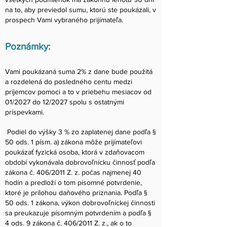
na to, aby previedol sumu, ktorú ste poukázali, v
prospech Vami vybraného prijímateľa.
Poznámky:
Vami poukázaná suma 2% z dane bude použitá
a rozdelená do posledného centu medzi
príjemcov pomoci a to v priebehu mesiacov od
01/2027 do 12/2027 spolu s ostatnými
príspevkami.
Podiel do výšky 3 % zo zaplatenej dane podľa §
50 ods. 1 písm. a) zákona môže prijímateľovi
poukázať fyzická osoba, ktorá v zdaňovacom
období vykonávala dobrovoľnícku činnosť podľa
zákona č. 406/2011 Z. z. počas najmenej 40
hodín a predloží o tom písomné potvrdenie,
ktoré je prílohou daňového priznania. Podľa §
50 ods. 1 zákona, výkon dobrovoľníckej činnosti
sa preukazuje písomným potvrdením a podľa §
4 ods. 9 zákona č. 406/2011 Z. z., ak o to